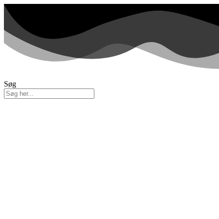
Videre
til
indhold
Søg