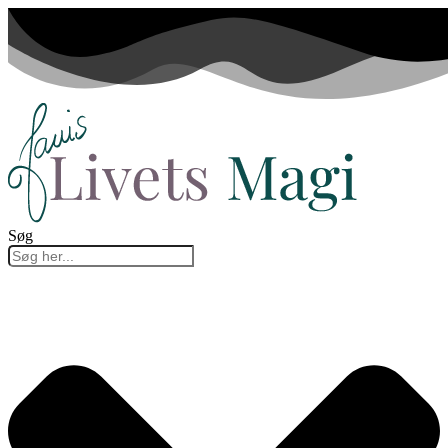
Videre
til
indhold
Søg