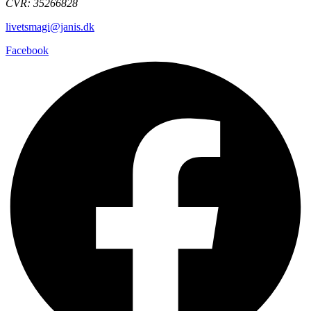
CVR: 35266828
livetsmagi@janis.dk
Facebook