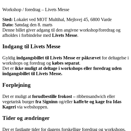
Workshop / foredrag – Livets Messe
Sted:
Lokalet ved MOT Multihal, Mejlsvej 45, 6800 Varde
Dato:
Søndag den 8. marts
Denne billet giver adgang til den angivne workshop/foredrag og
afholdes i forbindelse med
Livets Messe
.
Indgang til Livets Messe
Gyldig
indgangsbillet til Livets Messe er påkrævet
for deltagelse i
workshops og foredrag og
købes separat
.
Det er
ikke muligt at deltage i workshops eller foredrag uden
indgangsbillet til Livets Messe.
Forplejning
Det er muligt at
forudbestille frokost –
ribbensandwich eller
vegetarisk burger
fra Signinn
og/eller
kaffe/te og kage fra Idas
Kageri
via webshoppen.
Tider og ændringer
Der er fastlagte tider for dagens forskellige foredrag og workshops.