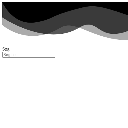
Videre
til
indhold
Søg