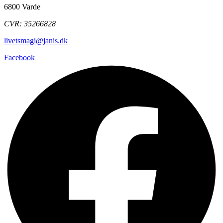
6800 Varde
CVR: 35266828
livetsmagi@janis.dk
Facebook